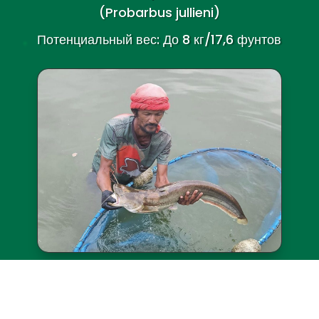
Желтохвостый сом
(
)
Потенциальный вес: До 20 кг/44 фунтов
Тилапия
Около 1 000+ рыб весом до 2 кг