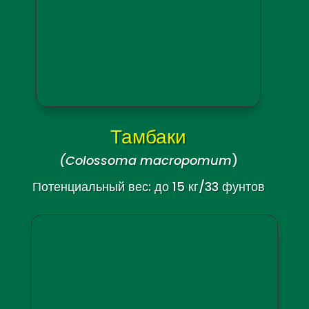
Травяной карась
(
Ctenopharyngodon idella
)
Потенциальный вес: До 15 кг/36 фунтов