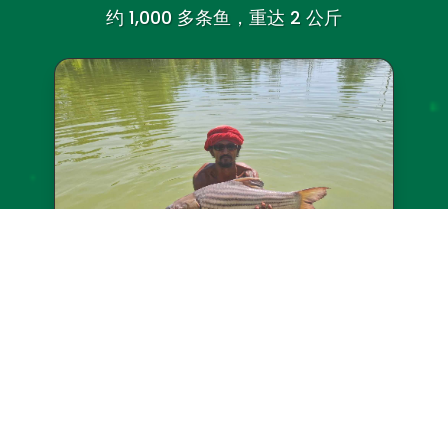
约 1,000 多条鱼，重达 2 公斤
朱利安金鲤鱼
(
()、()、()和()。
)
潜在重量：最大 8 千克/17.6 磅