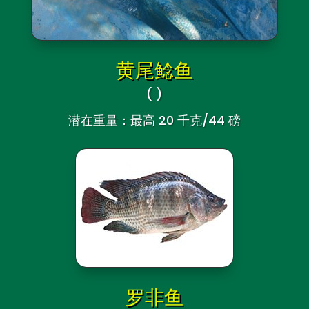
黄尾鲶鱼
(
)
潜在重量：最高 20 千克/44 磅
罗非鱼