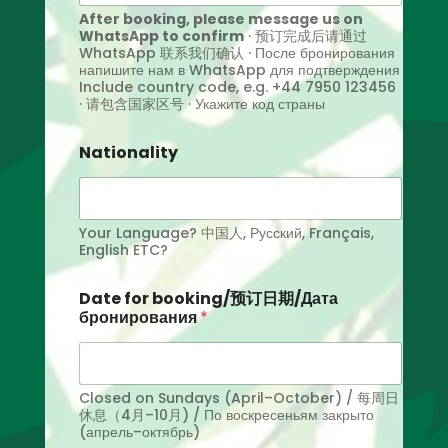
After booking, please message us on
WhatsApp to confirm
· 预订完成后请通过
WhatsApp 联系我们确认 · После бронирования
напишите нам в WhatsApp для подтверждения
Include country code, e.g. +44 7950 123456
· 请包含国家区号 · Укажите код страны
Nationality
Your Language? 中国人, Русский, Français,
English ETC?
Date for booking/预订日期/Дата
бронирования
*
Closed on Sundays (April–October) / 每周日
休息（4月–10月) / По воскресеньям закрыто
(апрель–октябрь)