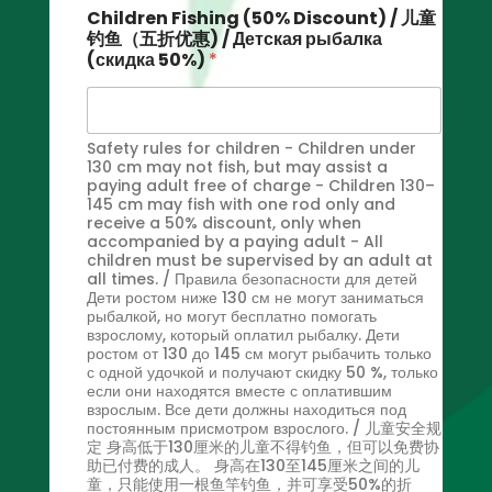
Children Fishing (50% Discount) / 儿童
钓鱼（五折优惠) / Детская рыбалка
(скидка 50%)
*
Safety rules for children - Children under
130 cm may not fish, but may assist a
paying adult free of charge - Children 130–
145 cm may fish with one rod only and
receive a 50% discount, only when
accompanied by a paying adult - All
children must be supervised by an adult at
all times. / Правила безопасности для детей
Дети ростом ниже 130 см не могут заниматься
рыбалкой, но могут бесплатно помогать
взрослому, который оплатил рыбалку. Дети
ростом от 130 до 145 см могут рыбачить только
с одной удочкой и получают скидку 50 %, только
если они находятся вместе с оплатившим
взрослым. Все дети должны находиться под
постоянным присмотром взрослого. / 儿童安全规
定 身高低于130厘米的儿童不得钓鱼，但可以免费协
助已付费的成人。 身高在130至145厘米之间的儿
童，只能使用一根鱼竿钓鱼，并可享受50%的折