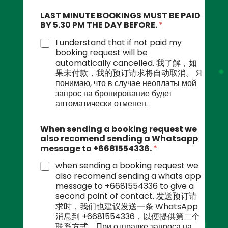
LAST MINUTE BOOKINGS MUST BE PAID
BY 5.30 PM THE DAY BEFORE.
*
I understand that if not paid my
booking request will be
automatically cancelled. 我了解，如
果未付款，我的预订请求将自动取消。 Я
понимаю, что в случае неоплаты мой
запрос на бронирование будет
автоматически отменен.
When sending a booking request we
also recomend sending a Whatsapp
message to +6681554336.
*
when sending a booking request we
also recomend sending a whats app
message to +6681554336 to give a
second point of contact. 发送预订请
求时，我们也建议发送一条 WhatsApp
消息到 +6681554336，以便提供第二个
联系方式。При отправке запроса на