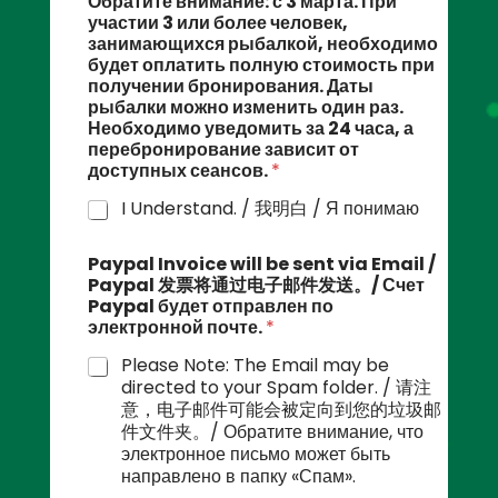
Обратите внимание: с 3 марта. При
участии 3 или более человек,
занимающихся рыбалкой, необходимо
будет оплатить полную стоимость при
получении бронирования. Даты
рыбалки можно изменить один раз.
Необходимо уведомить за 24 часа, а
перебронирование зависит от
доступных сеансов.
*
I Understand. / 我明白 / Я понимаю
Paypal Invoice will be sent via Email /
Paypal 发票将通过电子邮件发送。/ Счет
Paypal будет отправлен по
электронной почте.
*
Please Note: The Email may be
directed to your Spam folder. / 请注
意，电子邮件可能会被定向到您的垃圾邮
件文件夹。/ Обратите внимание, что
электронное письмо может быть
направлено в папку «Спам».