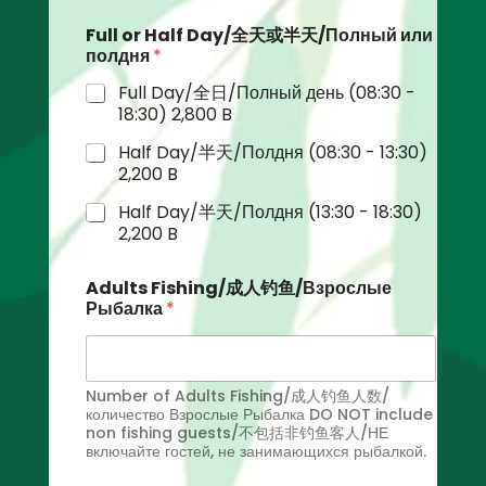
Full or Half Day/全天或半天/Полный или
полдня
*
Full Day/全日/Полный день (08:30 -
18:30) 2,800 B
Half Day/半天/Полдня (08:30 - 13:30)
2,200 B
Half Day/半天/Полдня (13:30 - 18:30)
2,200 B
Adults Fishing/成人钓鱼/Взрослые
Рыбалка
*
Number of Adults Fishing/成人钓鱼人数/
количество Взрослые Рыбалка DO NOT include
non fishing guests/不包括非钓鱼客人/НЕ
включайте гостей, не занимающихся рыбалкой.