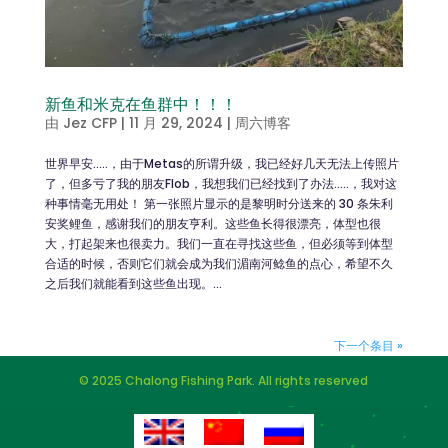
新鱼和米克在鱼群中！！！
由
Jez CFP
|
11 月 29, 2024
|
周六博客
世界早安…..，由于Metas的所谓升级，我已经好几天无法上传照片
了，但多亏了我的朋友Flob，我想我们已经找到了办法…..，我对这
种事情毫无用处！ 第一张照片显示的是黎明时分送来的 30 条朱利
安奖鲤鱼，感谢我们的朋友亨利。这些鱼长得很漂亮，体型也很
大，打起架来也很卖力。我们一直在寻找这些鱼，但必须等到体型
合适的时候，否则它们就会成为我们湄南河鲶鱼的点心，希望不久
之后我们就能看到这些鱼出现。...
下一个条目 »
© 2025 Chalong Fishing Park. All rights reserved